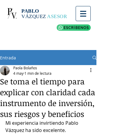
PABLO
VÁZQUEZ
ASESOR
ESCRÍBENOS
Entrada
Paola Bolaños
4 may
1 min de lectura
Se toma el tiempo para
explicar con claridad cada
instrumento de inversión,
sus riesgos y beneficios
Mi experiencia invirtiendo Pablo 
Vázquez ha sido excelente.