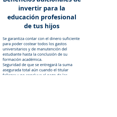
invertir para la
educación profesional
de tus hijos
Se garantiza contar con el dinero suficiente
para poder costear todos los gastos
universitarios y de manutención del
estudiante hasta la conclusión de su
formación académica.
Seguridad de que se entregará la suma
asegurada total aún cuando el titular
fallezca y no concluya el pago de las
primas.
Se puede disponer de los recursos en casos
extraordinarios de emergencias o por
desempleo.
Apoyos económicos mensuales en caso del
fallecimiento de los padres.
Financiamiento personalizado para cada
persona.