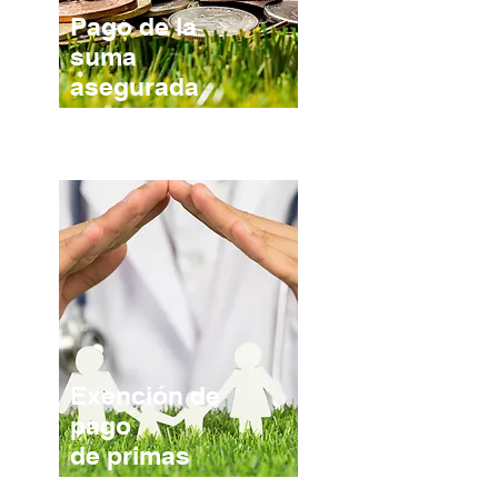
Pago de la
suma
asegurada
a los beneficiarios por
fallecimiento del titular.
Exención de
pago
de primas
por invalidez total