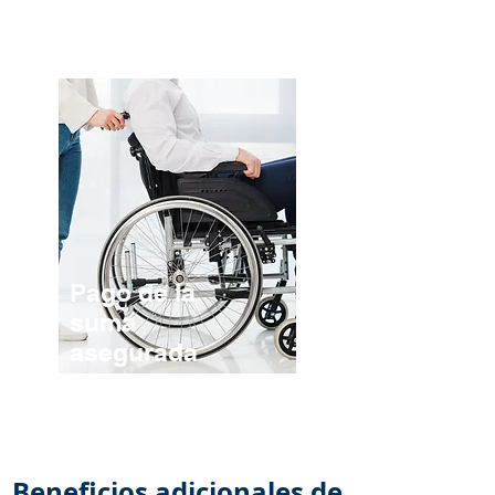
y
permanentemente.
Pago de la
suma
asegurada
por invalidez total
y
permanente.
Beneficios adicionales de